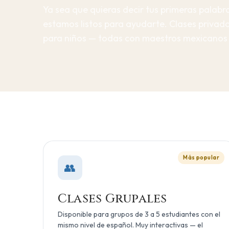
Ya sea que quieras decir tus primeras palabra
estamos listos para ayudarte. Clases privada
para niños — todas con maestros mexicanos 
Más popular
👥
Clases Grupales
Disponible para grupos de 3 a 5 estudiantes con el
mismo nivel de español. Muy interactivas — el