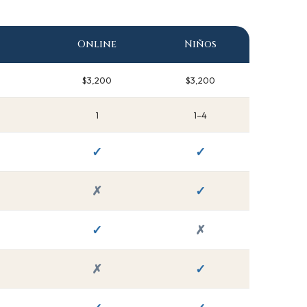
Online
Niños
$3,200
$3,200
1
1–4
✓
✓
✗
✓
✓
✗
✗
✓