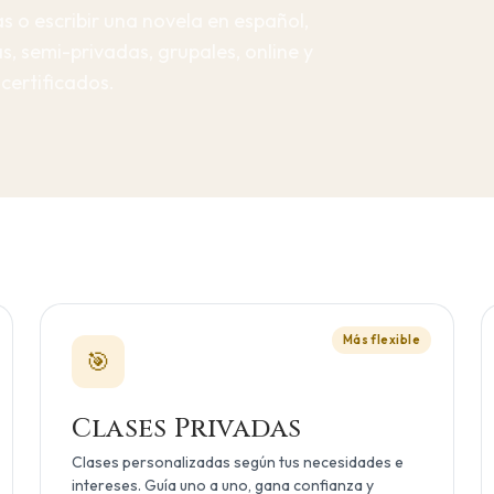
s o escribir una novela en español,
s, semi-privadas, grupales, online y
certificados.
Más flexible
🎯
Clases Privadas
Clases personalizadas según tus necesidades e
intereses. Guía uno a uno, gana confianza y